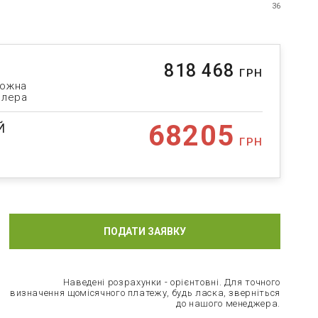
36
818 468
ГРН
можна
илера
68205
Й
ГРН
ПОДАТИ ЗАЯВКУ
Наведені розрахунки - орієнтовні. Для точного
визначення щомісячного платежу, будь ласка, зверніться
до нашого менеджера.