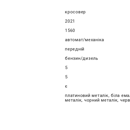
кросовер
2021
1560
автомат/механіка
передній
бензин/дизель
5
5
є
платиновий металік, біла ема
металік, чорний металік, чер