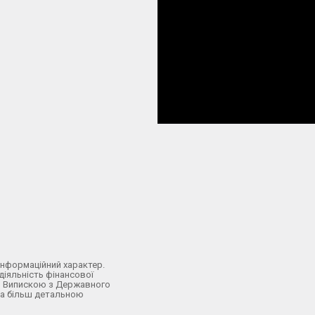
інформаційний характер.
 діяльність фінансової
о з Випискою з Державного
 За більш детальною