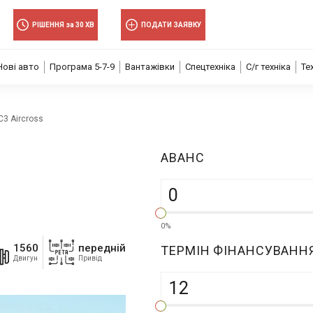
РІШЕННЯ за 30 ХВ
ПОДАТИ ЗАЯВКУ
Нові авто
Програма 5-7-9
Вантажівки
Спецтехніка
С/г техніка
Те
C3 Aircross
АВАНC
0%
1560
передній
ТЕРМІН ФІНАНСУВАНН
Двигун
Привід