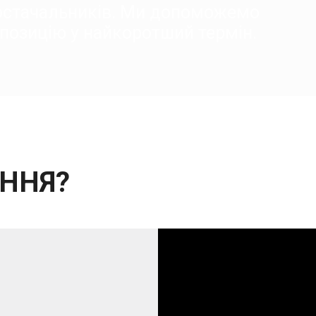
постачальників. Ми допоможемо
позицію у найкоротший термін.
ННЯ?