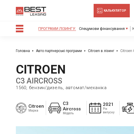
-->
КАЛЬКУЛЯТОР
ПРОГРАМИ ЛІЗИНГУ:
Спецумови фінансування
Головна
Авто партнерські програми
Citroen в лізинг
Citroen 
CITROEN
C3 AIRCROSS
1560, бензин/дизель, автомат/механіка
C3
2021
Citroen
Aircross
Рік
Марка
випуску
Модель