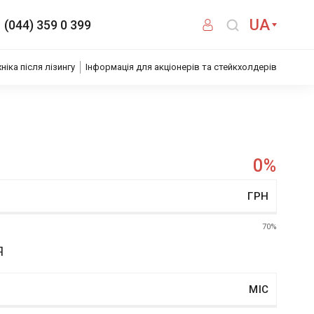
UA
(044) 359 0 399
хніка після лізингу
Інформація для акціонерів та стейкхолдерів
0
%
ГРН
70%
Я
МІС