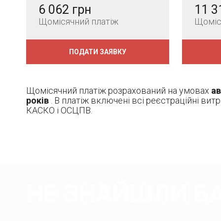
6 062 грн
11 3
Щомісячний платіж
Щоміс
ПОДАТИ ЗАЯВКУ
Щомісячний платіж розрахований на умовах
ав
років
. В платіж включені всі реєстраційні вит
КАСКО і ОСЦПВ.
НЕ ЗНАЙШЛИ Б