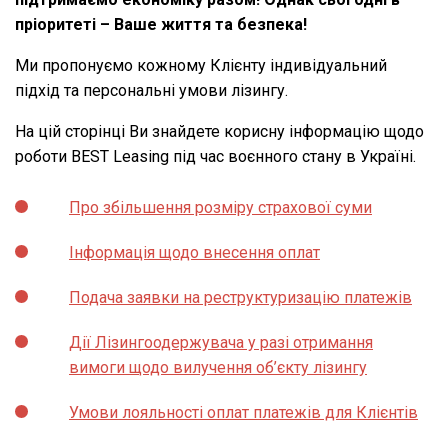
пріоритеті – Ваше життя та безпека!
Ми пропонуємо кожному Клієнту індивідуальний
підхід та персональні умови лізингу.
На цій сторінці Ви знайдете корисну інформацію щодо
роботи BEST Leasing під час воєнного стану в Україні.
Про збільшення розміру страхової суми
Інформація щодо внесення оплат
Подача заявки на реструктуризацію платежів
Дії Лізингоодержувача у разі отримання
вимоги щодо вилучення об’єкту лізингу
Умови лояльності оплат платежів для Клієнтів