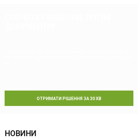
СПОЧАТКУ РІШЕННЯ, ПОТІМ
ДОКУМЕНТИ!
Не витрачайте час на збір документів, заповніть просту on-
line форму та отримате рішення про фінансування вже за 30
хв!
ОТРИМАТИ РІШЕННЯ ЗА 30 ХВ
НОВИНИ