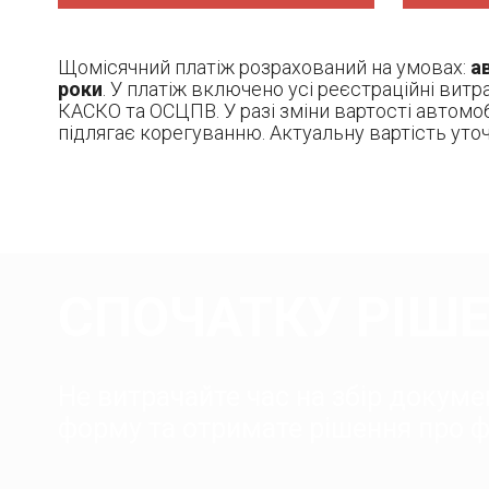
Щомісячний платіж розрахований на умовах:
ав
роки
. У платіж включено усі реєстраційні витр
КАСКО та ОСЦПВ. У разі зміни вартості автомоб
підлягає корегуванню. Актуальну вартість ут
СПОЧАТКУ РІШЕ
Не витрачайте час на збір докумен
форму та отримате рішення про фі