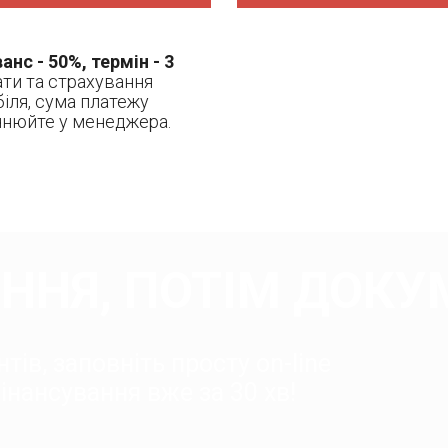
анс - 50%, термін - 3
ати та страхування
іля, сума платежу
очнюйте у менеджера.
ННЯ, ПОТІМ ДОКУ
тів, заповніть просту on-line
нансування вже за 30 хв!