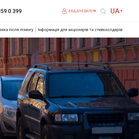
UA
359 0 399
ВХІД ДЛЯ ДИЛЕРА
хніка після лізингу
Інформація для акціонерів та стейкхолдерів