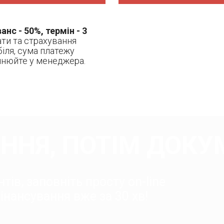
анс - 50%, термін - 3
ати та страхування
іля, сума платежу
очнюйте у менеджера.
ННЯ, ПОТІМ ДОКУ
тів, заповніть просту on-line
нансування вже за 30 хв!