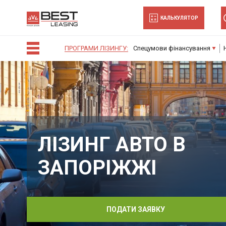
-->
Дозвольте сайту bestleasing.com.ua
КАЛЬКУЛЯТОР
відправляти вам сповіщення на
робочий стіл.
ПРОГРАМИ ЛІЗИНГУ:
Спецумови фінансування
Заборонити
Доз
Powered by SendPulse
ЛІЗИНГ АВТО В
ЗАПОРІЖЖІ
ПОДАТИ ЗАЯВКУ