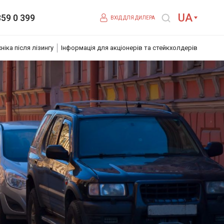
UA
359 0 399
ВХІД ДЛЯ ДИЛЕРА
хніка після лізингу
Інформація для акціонерів та стейкхолдерів