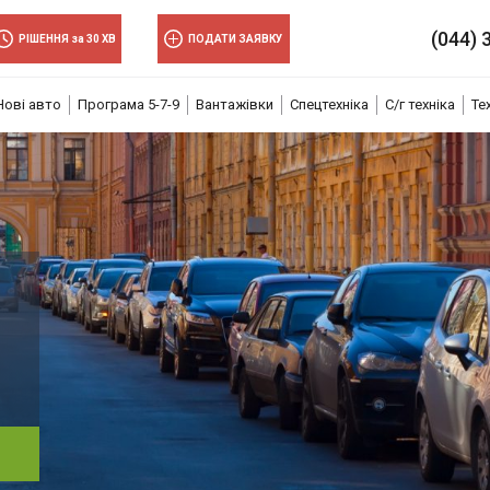
×
(044) 
РІШЕННЯ за 30 ХВ
ПОДАТИ ЗАЯВКУ
Нові авто
Програма 5-7-9
Вантажівки
Спецтехніка
С/г техніка
Те
волити