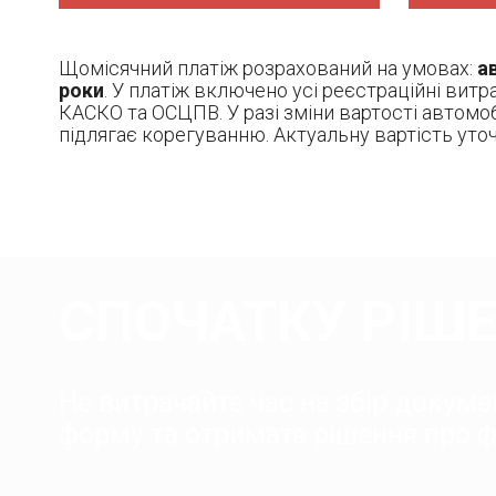
Щомісячний платіж розрахований на умовах:
ав
роки
. У платіж включено усі реєстраційні витр
КАСКО та ОСЦПВ. У разі зміни вартості автомоб
підлягає корегуванню. Актуальну вартість ут
СПОЧАТКУ РІШЕ
Не витрачайте час на збір докумен
форму та отримате рішення про фі