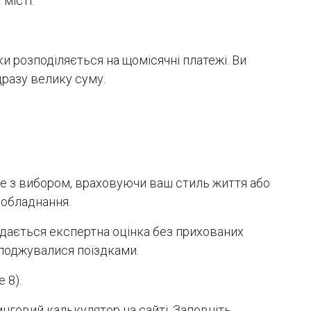
місті.
 розподіляється на щомісячні платежі. Ви
дразу велику суму.
оже з вибором, враховуючи ваш стиль життя або
 обладнання.
надається експертна оцінка без прихованих
олоджувалися поїздками.
 8).
нговий калькулятор на сайті. Заповніть