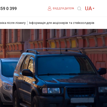
UA
359 0 399
ВХІД ДЛЯ ДИЛЕРА
хніка після лізингу
Інформація для акціонерів та стейкхолдерів