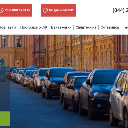
(044) 
РІШЕННЯ за 30 ХВ
ПОДАТИ ЗАЯВКУ
Нові авто
Програма 5-7-9
Вантажівки
Спецтехніка
С/г техніка
Те