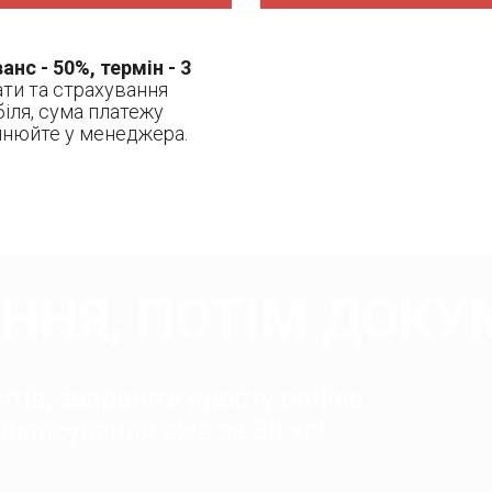
анс - 50%, термін - 3
ати та страхування
іля, сума платежу
очнюйте у менеджера.
ННЯ, ПОТІМ ДОКУ
тів, заповніть просту on-line
нансування вже за 30 хв!