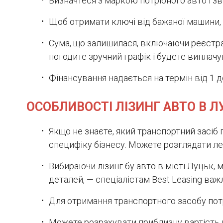
Визначтеся з маркою потрібного авто і зв
Щоб отримати ключі від бажаної машини, д
Сума, що залишилася, включаючи реєстрац
погодите зручний графік і будете виплач
Фінансування надається на термін від 1 д
ОСОБЛИВОСТІ ЛІЗИНГ АВТО В 
Якщо не знаєте, який транспортний засіб
специфіку бізнесу. Можете розглядати лег
Вибираючи лізинг бу авто в місті Луцьк, 
деталей, — спеціалістам Best Leasing ва
Для отримання транспортного засобу потр
Можете розрахувати приблизну вартість 