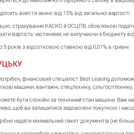
ерніться до найближчого офіційного салону в вашому 
осить внести аванс від 15% від загальної вартості.
ію, страхування КАСКО й ОСЦПВ, обов’язкові податки
увати вартість частинами, не вилучаючи з бюджету ві
о 5 років з відсотковою ставкою від 0,01% в гривні.
ЛУЦЬКУ
 потрібен, фінансовий спеціаліст Best Leasing допом
кові машини, вантажні, спецтехніку, сільгосптехніку,
можете бути спокійні за технічний стан машини. Вам 
жливо, щоб ви залишилися задоволені покупкою і нас
ібно надати мінімальний пакет документів (не більше
покупки автомобіля самостійно, використовуючи лізи