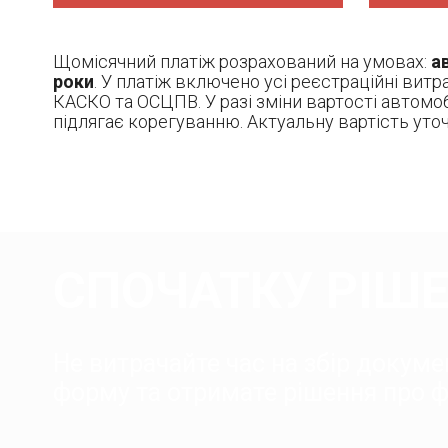
Щомісячний платіж розрахований на умовах:
ав
роки
. У платіж включено усі реєстраційні витр
КАСКО та ОСЦПВ. У разі зміни вартості автомоб
підлягає корегуванню. Актуальну вартість ут
СПОЧАТКУ РІШЕ
Не витрачайте час на збір докумен
форму та отримате рішення про фі