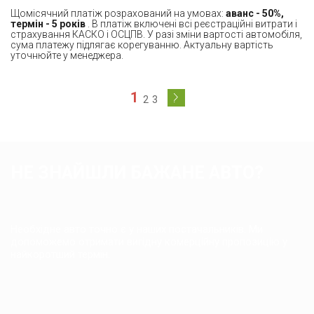
Щомісячний платіж розрахований на умовах:
аванс - 50%,
термін - 5 років
. В платіж включені всі реєстраційні витрати і
страхування КАСКО і ОСЦПВ. У разі зміни вартості автомобіля,
сума платежу підлягає корегуванню. Актуальну вартість
уточнюйте у менеджера.
1
2
3
НЕ ЗНАЙШЛИ БАЖАНЕ АВТО?
Необхідне авто точно є у наших постачальників. Ми
допоможемо отримати вигідну комерційну пропозицію у
найкоротший термін.