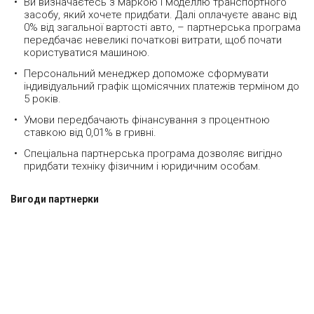
Ви визначаєтесь з маркою і моделлю транспортного
засобу, який хочете придбати. Далі оплачуєте аванс від
0% від загальної вартості авто, – партнерська програма
передбачає невеликі початкові витрати, щоб почати
користуватися машиною.
Персональний менеджер допоможе сформувати
індивідуальний графік щомісячних платежів терміном до
5 років.
Умови передбачають фінансування з процентною
ставкою від 0,01% в гривні.
Спеціальна партнерська програма дозволяє вигідно
придбати техніку фізичним і юридичним особам.
Вигоди партнерки