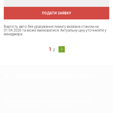
ПОДАТИ ЗАЯВКУ
Вартість авто без урахування лізингу вказана станом на
01.04.2026 та може змінюватися. Актуальну ціну уточнюйте у
менеджера.
1
2
НЕ ЗНАЙШЛИ БАЖАНЕ АВТО?
Необхідне авто з авансом від 0%* точно є у наших
постачальників. Ми допоможемо отримати вигідну
комерційну пропозицію у найкоротший термін.