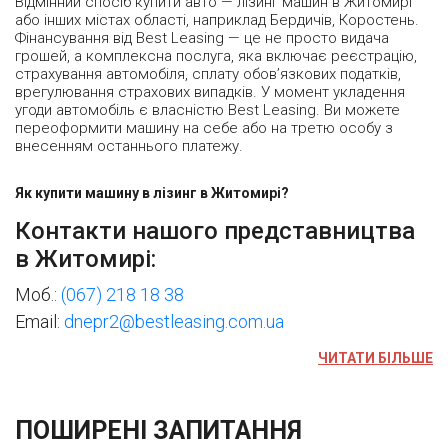
Відмінний спосіб купити авто — лізинг машин в Житомирі
або інших містах області, наприклад Бердичів, Коростень.
Фінансування від Best Leasing — це не просто видача
грошей, а комплексна послуга, яка включає реєстрацію,
страхування автомобіля, сплату обов’язкових податків,
врегулювання страхових випадків. У момент укладення
угоди автомобіль є власністю Best Leasing. Ви можете
переоформити машину на себе або на третю особу з
внесенням останнього платежу.
Як купити машину в лізинг в Житомирі?
Контакти нашого представництва
в Житомирі:
Моб.:
(067) 218 18 38
Email:
dnepr2@bestleasing.com.ua
ЧИТАТИ БІЛЬШЕ
ПОШИРЕНІ ЗАПИТАННЯ