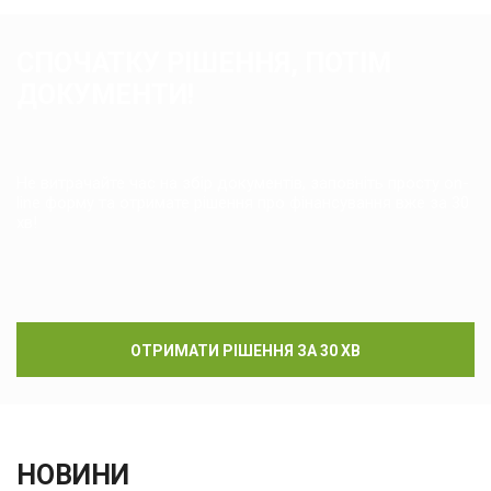
СПОЧАТКУ РІШЕННЯ, ПОТІМ
ДОКУМЕНТИ!
Не витрачайте час на збір документів, заповніть просту on-
line форму та отримате рішення про фінансування вже за 30
хв!
ОТРИМАТИ РІШЕННЯ ЗА 30 ХВ
НОВИНИ