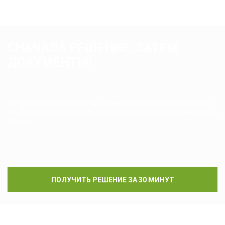
СНАЧАЛА РЕШЕНИЕ, ЗАТЕМ
ДОКУМЕНТЫ!
Не тратьте время на сбор документов, заполните простую
on-line форму и получите решение о финансировании уже за
30 мин!
ПОЛУЧИТЬ РЕШЕНИЕ ЗА 30 МИНУТ