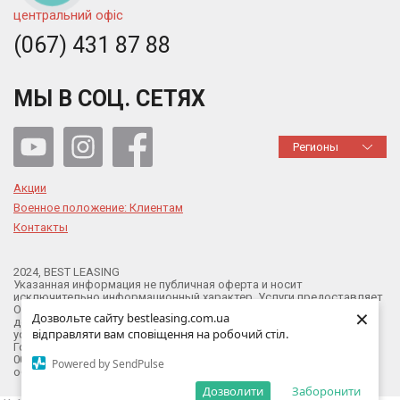
центральний офіс
(067) 431 87 88
МЫ В СОЦ. СЕТЯХ
Регионы
Акции
Военное положение: Клиентам
Контакты
2024, BEST LEASING
Указанная информация не публичная оферта и носит
исключительно информационный характер. Услуги предоставляет
ООО «БЕСТ ЛИЗИНГ», действующее на основании Лицензии на
×
×
Дозвольте сайту bestleasing.com.ua
Дозвольте сайту bestleasing.com.ua
деятельность финансовой компании с правом предоставления
відправляти вам сповіщення на робочий стіл.
відправляти вам сповіщення на робочий стіл.
услуги – финансовый лизинг (согласно Выписке из
Государственного реестра финансовых учреждений №27-
0026/11113 от 13.02.2024г.). За более подробной информацией
Powered by SendPulse
Powered by SendPulse
обращайтесь в компанию.
Дозволити
Дозволити
Заборонити
Заборонити