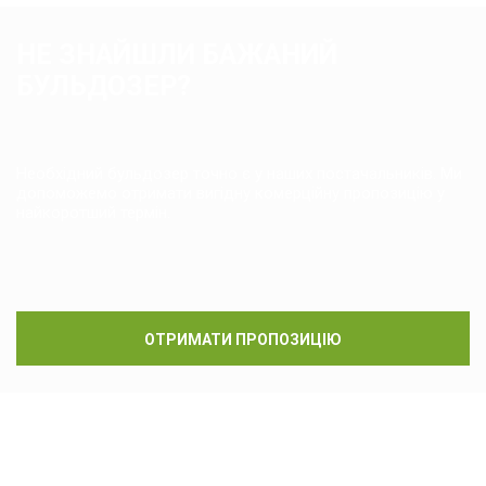
НЕ ЗНАЙШЛИ БАЖАНИЙ
БУЛЬДОЗЕР?
Необхідний бульдозер точно є у наших постачальників. Ми
допоможемо отримати вигідну комерційну пропозицію у
найкоротший термін.
ОТРИМАТИ ПРОПОЗИЦІЮ