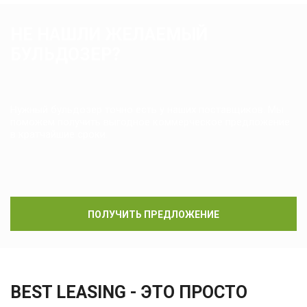
НЕ НАШЛИ ЖЕЛАЕМЫЙ
БУЛЬДОЗЕР?
Нужный бульдозер точно есть у наших поставщиков. Мы
поможем получить выгодное коммерческое предложение
в кратчайшие сроки.
ПОЛУЧИТЬ ПРЕДЛОЖЕНИЕ
BEST LEASING - ЭТО ПРОСТО