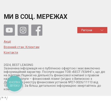
МИ В СОЦ. МЕРЕЖАХ
Регіони
Акції
Воєнний стан: Клієнтам
Контакти
2024, BEST LEASING
Зазначена інформація не є публічною офертою і має виключно
інформаційний характер. Послуги надає ТОВ «БЕСТ ЛІЗИНГ», що діє
на підставі Ліцензії на діяльність фінансової компанії з правом
надання послуги – фінансовий лізинг (згідно з Випискою з
Державного реєстру фінансових установ №27-0026/11113 від
КНОПКА
ЗВ'ЯЗКУ
13.02.2024р.). За більш детальною інформацією звертайтесь до
компанії.
/*
*/