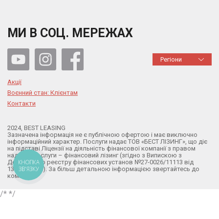
МИ В СОЦ. МЕРЕЖАХ
Регіони
Акції
Воєнний стан: Клієнтам
Контакти
2024, BEST LEASING
Зазначена інформація не є публічною офертою і має виключно
інформаційний характер. Послуги надає ТОВ «БЕСТ ЛІЗИНГ», що діє
на підставі Ліцензії на діяльність фінансової компанії з правом
надання послуги – фінансовий лізинг (згідно з Випискою з
Державного реєстру фінансових установ №27-0026/11113 від
КНОПКА
ЗВ'ЯЗКУ
13.02.2024р.). За більш детальною інформацією звертайтесь до
компанії.
/*
*/