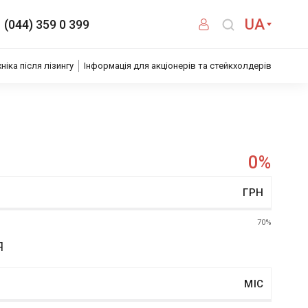
UA
(044) 359 0 399
хніка після лізингу
Інформація для акціонерів та стейкхолдерів
0
%
ГРН
70%
Я
МІС