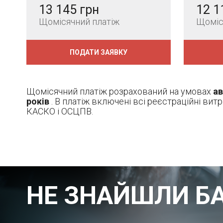
13 145 грн
12 1
Щомісячний платіж
Щоміс
ПОДАТИ ЗАЯВКУ
Щомісячний платіж розрахований на умовах
ав
років
. В платіж включені всі реєстраційні вит
КАСКО і ОСЦПВ.
НЕ ЗНАЙШЛИ Б