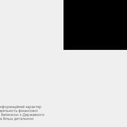
інформаційний характер.
 діяльність фінансової
о з Випискою з Державного
 За більш детальною