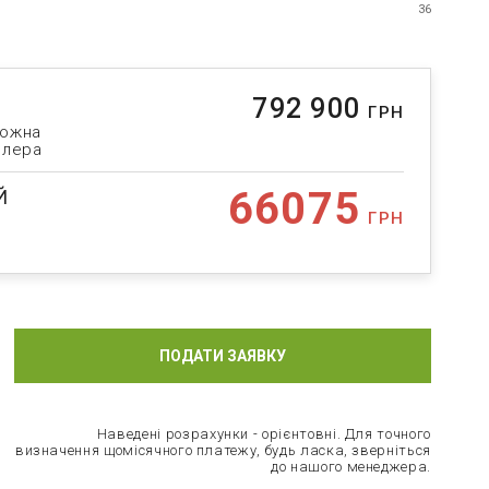
36
792 900
ГРН
можна
илера
66075
Й
ГРН
ПОДАТИ ЗАЯВКУ
Наведені розрахунки - орієнтовні. Для точного
визначення щомісячного платежу, будь ласка, зверніться
до нашого менеджера.