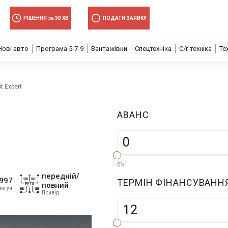
РІШЕННЯ за 30 ХВ
ПОДАТИ ЗАЯВКУ
Нові авто
Програма 5-7-9
Вантажівки
Спецтехніка
С/г техніка
Те
t Expert
АВАНC
0%
передній/
997
ТЕРМІН ФІНАНСУВАНН
повний
вигун
Привід