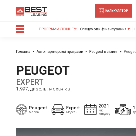
-->
КАЛЬКУЛЯТОР
ПРОГРАМИ ЛІЗИНГУ:
Спецумови фінансування
Головна
Авто партнерські програми
Peugeot в лізинг
Peugeo
PEUGEOT
EXPERT
1,997, дизель, механіка
2021
Peugeot
Expert
1
Рік
Марка
Модель
Д
випуску