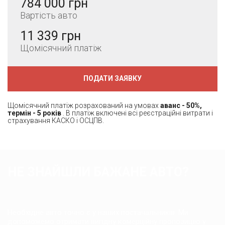
784 000 грн
Вартість авто
11 339 грн
Щомісячний платіж
ПОДАТИ ЗАЯВКУ
Щомісячний платіж розрахований на умовах
аванс - 50%,
термін - 5 років
. В платіж включені всі реєстраційні витрати і
страхування КАСКО і ОСЦПВ.
НЕ ЗНАЙШЛИ БАЖАНЕ АВТО?
Необхідне авто точно є у наших постачальників. Ми
допоможемо отримати вигідну комерційну пропозицію у