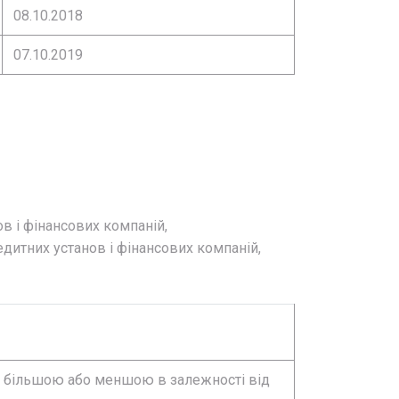
08.10.2018
07.10.2019
ов і фінансових компаній,
едитних установ і фінансових компаній,
ти більшою або меншою в залежності від