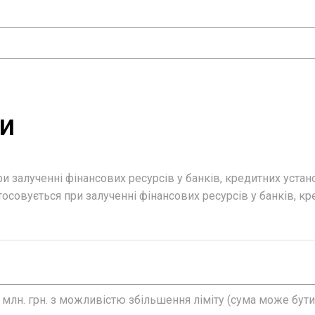
ти
и залученні фінансових ресурсів у банків, кредитних устан
осовується при залученні фінансових ресурсів у банків, кр
0 млн. грн. з можливістю збільшення ліміту (сума може бу