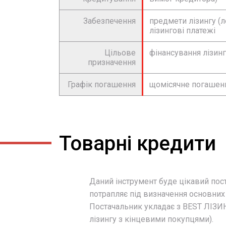
Забезпечення
предмети лізингу (л
лізингові платежі
Цільове
фінансування лізин
призначення
Графік погашення
щомісячне погашенн
Товарні кредити
Даний інструмент буде цікавий пос
потрапляє під визначення основних 
Постачальник укладає з BEST ЛІЗИН
лізингу з кінцевими покупцями).