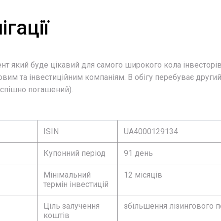
ігації
мент який буде цікавий для самого широкого кола інвестор
овим та інвестиційним компаніям. В обігу перебуває други
 успішно погашений).
ISIN
UA4000129134
Купонний період
91 день
Мінімальний
12 місяців
термін інвестицій
Ціль залучення
збільшення лізингового 
коштів