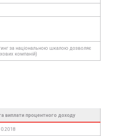
йтинг за національною шкалою дозволяє
ахових компаній)
а виплати процентного доходу
10.2018