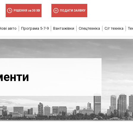
РІШЕННЯ за 30 ХВ
ПОДАТИ ЗАЯВКУ
Нові авто
Програма 5-7-9
Вантажівки
Спецтехніка
С/г техніка
Те
менти