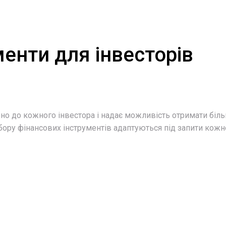
менти для інвесторів
но до кожного інвестора і надає можливість отримати біл
ору фінансових інструментів адаптуються під запити кожно