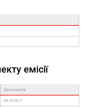
екту емісії
Дата викупу
09.10.2017