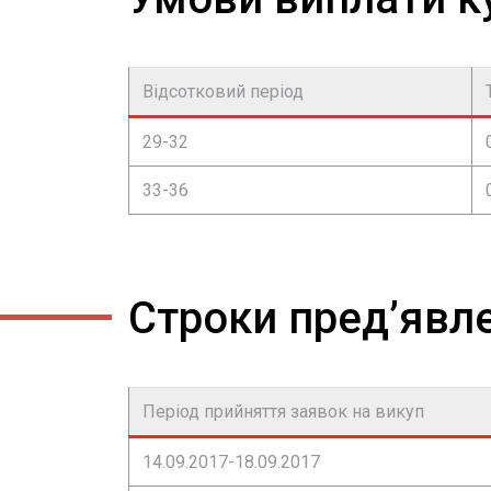
Відсотковий період
29-32
33-36
Строки пред’явле
Період прийняття заявок на викуп
14.09.2017-18.09.2017