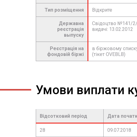
Тип розміщення
Відкрите
Державна
Свідоцтво №141/2/
реєстрація
видачі: 13.02.2012
выпуску
Реєстрація на
в біржовому спис
фондовій біржі
(тікет OVEBLB)
Умови виплати к
Відсотковий період
Дата почат
28
09.07.2018