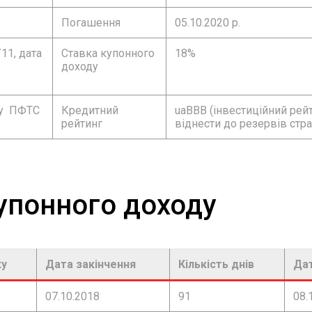
Погашення
05.10.2020 р.
11, дата
Ставка купонного
18%
доходу
ку ПФТС
Кредитний
uaBBB (інвестиційний ре
рейтинг
віднести до резервів стр
упонного доходу
ку
Дата закінчення
Кількість днів
Дат
07.10.2018
91
08.