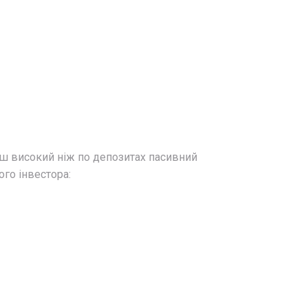
ьш високий ніж по депозитах пасивний
го інвестора: