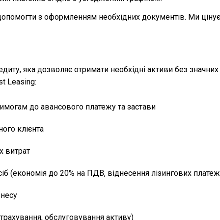
 допомогти з оформленням необхідних документів. Ми цінує
редиту, яка дозволяє отримати необхідні активи без значни
t Leasing:
имогам до авансового платежу та застави
ного клієнта
х витрат
іб (економія до 20% на ПДВ, віднесення лізингових платеж
знесу
страхування, обслуговування активу)