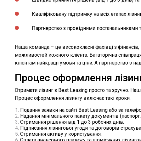
Кваліфіковану підтримку на всіх етапах лізин
Партнерство з провідними постачальниками 
Наша команда – це висококласні фахівці з фінансів,
можливостей кожного клієнта. Багаторічна співпрац
клієнтам найкращі умови та ціни. А партнерство з н
Процес оформлення лізингу
Отримати лізинг з Best Leasing просто та зручно. Н
Процес оформлення лізингу включає такі кроки:
Подання заявки на сайті Best Leasing або за телеф
Надання мінімального пакету документів (паспорт, 
Отримання рішення від 1 до 3 робочих днів.
Підписання лізингової угоди та договорів страхува
Отримання активу у користування.
Сплата авансового платежу та щомісячних лізинго