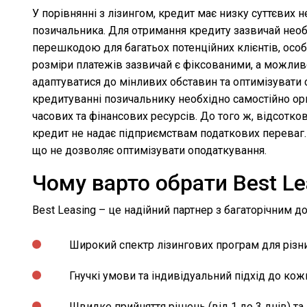
У порівнянні з лізингом, кредит має низку суттєвих 
позичальника. Для отримання кредиту зазвичай необх
перешкодою для багатьох потенційних клієнтів, особл
розміри платежів зазвичай є фіксованими, а можли
адаптуватися до мінливих обставин та оптимізувати с
кредитуванні позичальнику необхідно самостійно орг
часових та фінансових ресурсів. До того ж, відсотко
кредит не надає підприємствам податкових переваг. 
що не дозволяє оптимізувати оподаткування.
Чому варто обрати Best Le
Best Leasing – це надійний партнер з багаторічним 
Широкий спектр лізингових програм для різни
Гнучкі умови та індивідуальний підхід до кож
Швидке прийняття рішень (від 1 до 3 днів) т