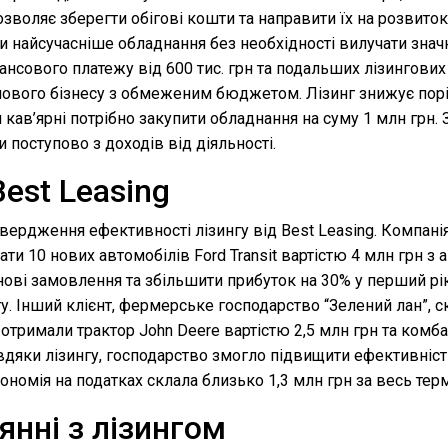
воляє зберегти обігові кошти та направити їх на розвиток
 найсучасніше обладнання без необхідності вилучати значн
вансового платежу від 600 тис. грн та подальших лізингови
рт нового бізнесу з обмеженим бюджетом. Лізинг знижує порі
ав’ярні потрібно закупити обладнання на суму 1 млн грн. З 
 поступово з доходів від діяльності.
Best Leasing
дтвердження ефективності лізингу від Best Leasing. Компан
ти 10 нових автомобілів Ford Transit вартістю 4 млн грн з
ові замовлення та збільшити прибуток на 30% у перший рік
нгу. Інший клієнт, фермерське господарство “Зелений лан”, 
отримали трактор John Deere вартістю 2,5 млн грн та комб
Завдяки лізингу, господарство змогло підвищити ефективніс
ономія на податках склала близько 1,3 млн грн за весь терм
янні з лізингом