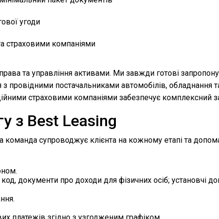
гової угоди
та страховими компаніями
 права та управління активами. Ми завжди готові запропон
я з провідними постачальниками автомобілів, обладнання 
адійними страховими компаніями забезпечує комплексний за
 з Best Leasing
аша команда супроводжує клієнта на кожному етапі та допом
оном.
код, документи про доходи для фізичних осіб; установчі до
ння.
вих платежів згідно з узгодженим графіком.