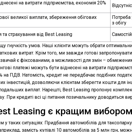
іднесені на витрати підприємства, економія 20%
Відсутні
зової великої виплати, збереження обігових
Потреба 
з обігу
 та страхування від Best Leasing
Самостій
щу гнучкість умов. Наші клієнти можуть обрати оптимальний 
кових витрат. Крім того, ми завжди готові запропонувати 
зазвичай є фіксованими, а можливості для змін – обмежен
зингові платежі можуть бути віднесені на витрати підприєм
% на ПДВ. Натомість, кредит не передбачає подібних подат
вих інвестицій, дозволяючи клієнтам зберегти кошти для ін
 подальших виплат. Нарешті, Best Leasing пропонує компле
у. При кредиті всі ці питання позичальнику доводиться ви
 Best Leasing є кращим виборо
ям у таких ситуаціях: Придбання автомобілів для таксопар
риклад, замість купівлі 10 автомобілів за 5 млн грн, можн