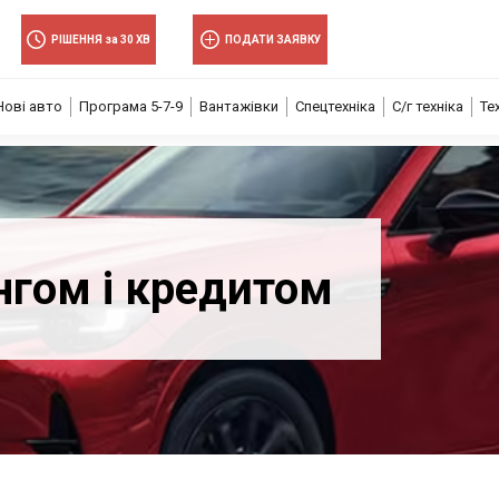
РІШЕННЯ за 30 ХВ
ПОДАТИ ЗАЯВКУ
Нові авто
Програма 5-7-9
Вантажівки
Спецтехніка
С/г техніка
Те
нгом і кредитом