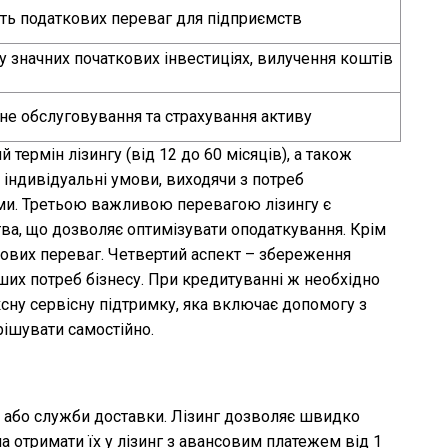
сть податкових переваг для підприємств
у значних початкових інвестиціях, вилучення коштів
не обслуговування та страхування активу
термін лізингу (від 12 до 60 місяців), а також
індивідуальні умови, виходячи з потреб
ими. Третьою важливою перевагою лізингу є
ства, що дозволяє оптимізувати оподаткування. Крім
кових переваг. Четвертий аспект – збереження
ших потреб бізнесу. При кредитуванні ж необхідно
ксну сервісну підтримку, яка включає допомогу з
рішувати самостійно.
м
ку або служби доставки. Лізинг дозволяє швидко
а отримати їх у лізинг з авансовим платежем від 1