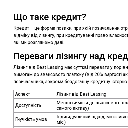
Що таке кредит?
Кредит – це форма позики, при якій позичальник отри
відміну від лізингу, при кредитуванні право власнос
які ми розглянемо далі.
Переваги лізингу над кре
Лізинг від Best Leasing має суттєві переваги у пор
вимогам до авансового платежу (від 20% вартості акт
позичальника, зокрема бездоганну кредитну історію 
Аспект
Лізинг від Best Leasing
Менші вимоги до авансового плат
Доступність
самого активу)
Індивідуальний підхід, можливіст
Гнучкість умов
міс.)