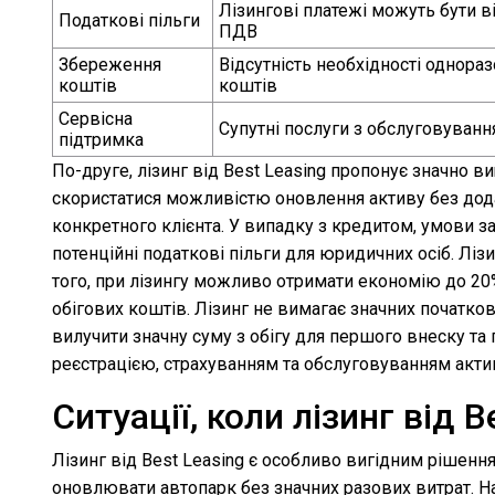
Лізингові платежі можуть бути в
Податкові пільги
ПДВ
Збереження
Відсутність необхідності однора
коштів
коштів
Сервісна
Супутні послуги з обслуговування
підтримка
По-друге, лізинг від Best Leasing пропонує значно ви
скористатися можливістю оновлення активу без додат
конкретного клієнта. У випадку з кредитом, умови 
потенційні податкові пільги для юридичних осіб. Лі
того, при лізингу можливо отримати економію до 20
обігових коштів. Лізинг не вимагає значних початко
вилучити значну суму з обігу для першого внеску та
реєстрацією, страхуванням та обслуговуванням актив
Ситуації, коли лізинг від
Лізинг від Best Leasing є особливо вигідним рішенн
оновлювати автопарк без значних разових витрат. Нап