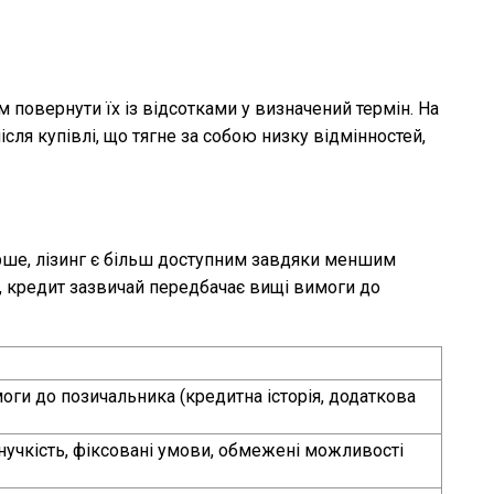
 повернути їх із відсотками у визначений термін. На
сля купівлі, що тягне за собою низку відмінностей,
ерше, лізинг є більш доступним завдяки меншим
ь, кредит зазвичай передбачає вищі вимоги до
оги до позичальника (кредитна історія, додаткова
учкість, фіксовані умови, обмежені можливості