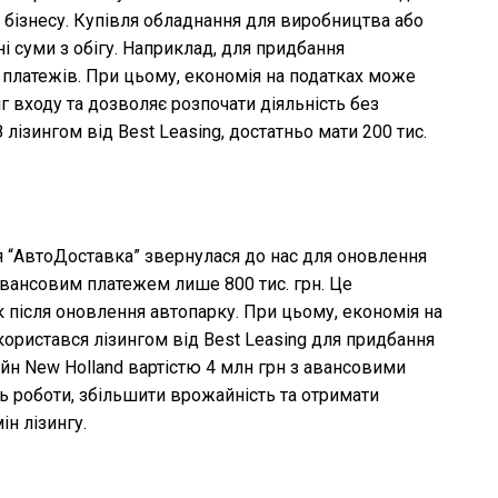
 бізнесу. Купівля обладнання для виробництва або
і суми з обігу. Наприклад, для придбання
х платежів. При цьому, економія на податках може
г входу та дозволяє розпочати діяльність без
лізингом від Best Leasing, достатньо мати 200 тис.
ія “АвтоДоставка” звернулася до нас для оновлення
 авансовим платежем лише 800 тис. грн. Це
 після оновлення автопарку. При цьому, економія на
скористався лізингом від Best Leasing для придбання
айн New Holland вартістю 4 млн грн з авансовими
ть роботи, збільшити врожайність та отримати
ін лізингу.