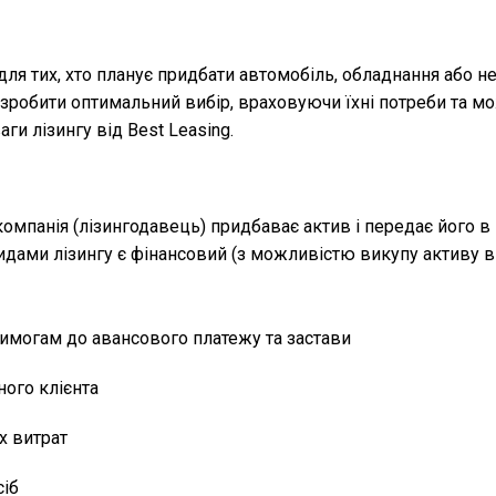
я тих, хто планує придбати автомобіль, обладнання або нер
 зробити оптимальний вибір, враховуючи їхні потреби та мо
ги лізингу від Best Leasing.
компанія (лізингодавець) придбаває актив і передає його в
дами лізингу є фінансовий (з можливістю викупу активу в к
имогам до авансового платежу та застави
ного клієнта
х витрат
сіб