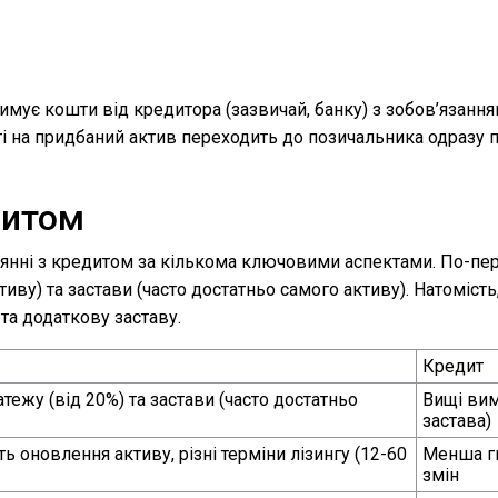
мує кошти від кредитора (зазвичай, банку) з зобов’язанням
ті на придбаний актив переходить до позичальника одразу пі
дитом
івнянні з кредитом за кількома ключовими аспектами. По-п
иву) та застави (часто достатньо самого активу). Натоміст
та додаткову заставу.
Кредит
ежу (від 20%) та застави (часто достатньо
Вищі вим
застава)
ь оновлення активу, різні терміни лізингу (12-60
Менша гн
змін