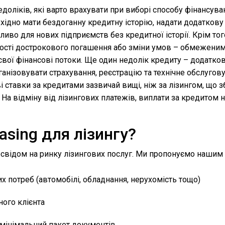
недоліків, які варто врахувати при виборі способу фінансув
ідно мати бездоганну кредитну історію, надати додаткову 
иво для нових підприємств без кредитної історії. Крім тог
вості дострокового погашення або зміни умов – обмежени
вої фінансові потоки. Ще один недолік кредиту – додаткові
анізовувати страхування, реєстрацію та технічне обслуго
ві ставки за кредитами зазвичай вищі, ніж за лізингом, що з
На відміну від лізингових платежів, виплати за кредитом н
asing для лізингу?
досвідом на ринку лізингових послуг. Ми пропонуємо нашим 
х потреб (автомобілі, обладнання, нерухомість тощо)
ного клієнта
а мінімальний пакет документів