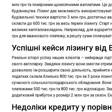
млн грн та помірними щомісячними виплатами. Це доз
будівництва. Лізинг дає можливість використовувати
будівельної техніки вартістю 3 млн грн, достатньо а
скласти до 600 тис. грн за весь термін лізингу. Ста
великих капіталовкладень. Наприклад, для відкриття к
грн для авансового платежу, а решту суми сплачувати
Успішні кейси лізингу від 
Реальні історії успіху наших клієнтів – найкраще пі
свого автопарку. Завдяки лізингу вони змогли отрима
дозволило їм розширити свою діяльність, прийняти н
податках склала близько 800 тис. грн за 3 роки лізи
сучасного сільськогосподарського обладнання. Вони 
платежами 500 тис. грн та 800 тис. грн відповідно. 
додатковий прибуток у розмірі 2 млн грн за сезон. Ек
Недоліки кредиту у порівн