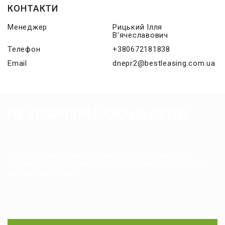
КОНТАКТИ
Менеджер
Рицький Ілля
В'ячеславович
Телефон
+380672181838
Email
dnepr2@bestleasing.com.ua
НЕ ЗНАЙШЛИ БАЖАНЕ АВТО?
Необхідне авто точно є у наших постачальників. Ми
допоможемо отримати вигідну комерційну пропозицію у
найкоротший термін.