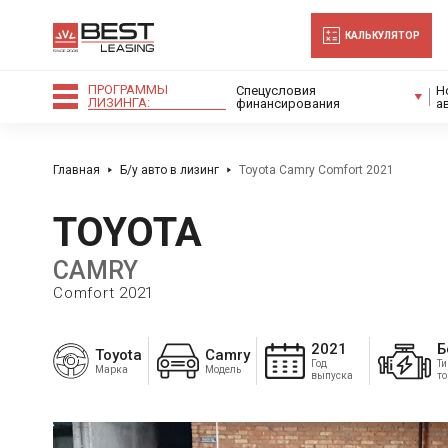
-->
КАЛЬКУЛЯТОР
ПРОГРАММЫ
Спецусловия
Н
ЛИЗИНГА:
финансирования
а
Главная
Б/у авто в лизинг
Toyota Camry Comfort 2021
TOYOTA
CAMRY
Comfort 2021
2021
Б
Toyota
Camry
Год
Ти
Марка
Модель
выпуска
т