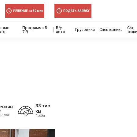
РЕШЕНИЕ за 30 мин
ПОДАТЬ ЗАЯВКУ
овые
Программа 5-
Б/у
С/х
Грузовики
Спецтехника
вто
7-9
авто
техн
33 тис.
ензин
км
п
оплива
Пробег