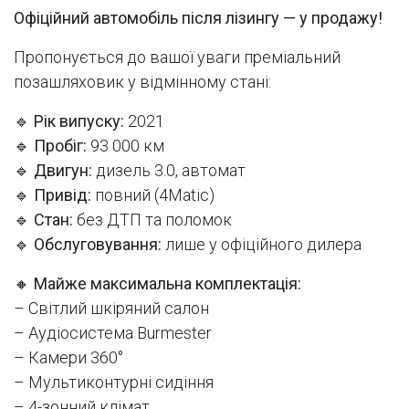
Офіційний автомобіль після лізингу — у продажу!
Пропонується до вашої уваги преміальний
позашляховик у відмінному стані:
🔹
Рік випуску:
2021
🔹
Пробіг:
93 000 км
🔹
Двигун:
дизель 3.0, автомат
🔹
Привід:
повний (4Matic)
🔹
Стан:
без ДТП та поломок
🔹
Обслуговування:
лише у офіційного дилера
🔸
Майже максимальна комплектація:
– Світлий шкіряний салон
– Аудіосистема Burmester
– Камери 360°
– Мультиконтурні сидіння
– 4-зонний клімат