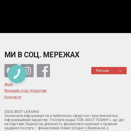
МИ В СОЦ. МЕРЕЖАХ
Регіони
Акції
Воєнний стан: Клієнтам
Контакти
2024, BEST LEASING
Зазначена інформація не є публічною офертою і має виключно
інформаційний характер. Послуги надає ТОВ «БЕСТ ЛІЗИНГ», що діє
×
Дозвольте сайту bestleasing.com.ua
на підставі Ліцензії на діяльність фінансової компанії з правом
відправляти вам сповіщення на робочий стіл.
надання послуги – фінансовий лізинг (згідно з Випискою з