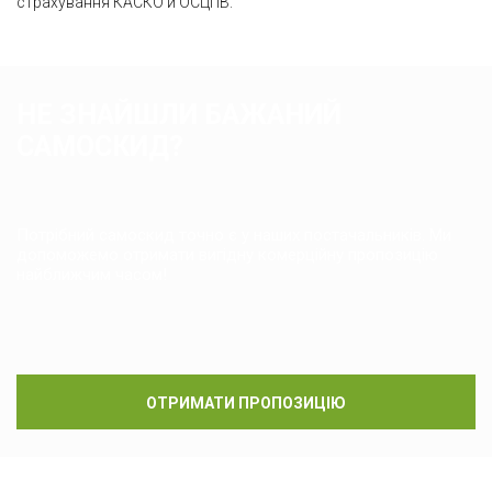
страхування КАСКО й ОСЦПВ.
НЕ ЗНАЙШЛИ БАЖАНИЙ
САМОСКИД?
Потрібний самоскид точно є у наших постачальників. Ми
допоможемо отримати вигідну комерційну пропозицію
найближчим часом!
ОТРИМАТИ ПРОПОЗИЦІЮ