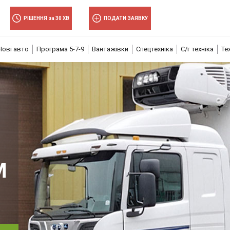
РІШЕННЯ за 30 ХВ
ПОДАТИ ЗАЯВКУ
Нові авто
Програма 5-7-9
Вантажівки
Спецтехніка
С/г техніка
Те
М