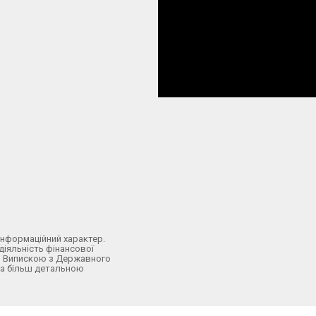
інформаційний характер.
 діяльність фінансової
о з Випискою з Державного
 За більш детальною