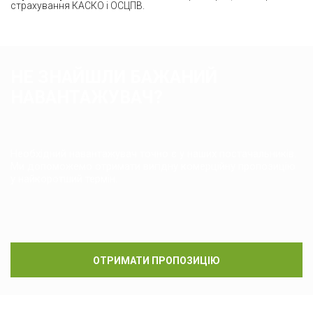
страхування КАСКО і ОСЦПВ.
НЕ ЗНАЙШЛИ БАЖАНИЙ
НАВАНТАЖУВАЧ?
Необхідний навантажувач точно є у наших постачальників.
Ми допоможемо отримати вигідну комерційну пропозицію
у найкоротший термін.
ОТРИМАТИ ПРОПОЗИЦІЮ