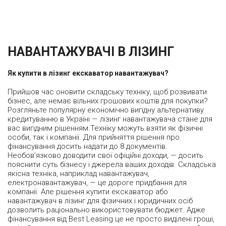
НАВАНТАЖУВАЧІ В ЛІЗИНГ
Як купити в лізинг екскаватор навантажувач?
Прийшов час оновити складську техніку, щоб розвивати
бізнес, але немає вільних грошових коштів для покупки?
Розгляньте популярну економічно вигідну альтернативу
кредитуванню в Україні — лізинг навантажувача стане для
вас вигідним рішенням.Техніку можуть взяти як фізичні
особи, так і компанії. Для прийняття рішення про
фінансування досить надати до 8 документів.
Необов’язково доводити свої офіційні доходи, — досить
пояснити суть бізнесу і джерела ваших доходів. Складська
якісна техніка, наприклад навантажувач,
електронавантажувач, — це дороге придбання для
компанії. Але рішення купити екскаватор або
навантажувач в лізинг для фізичних і юридичних осіб
дозволить раціонально використовувати бюджет. Адже
фінансування від Best Leasing це не просто виділені гроші,