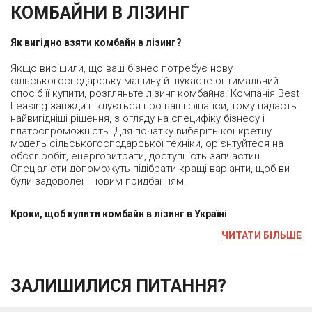
КОМБАЙНИ В ЛІЗИНГ
Як вигідно взяти комбайн в лізинг?
Якщо вирішили, що ваш бізнес потребує нову
сільськогосподарську машину й шукаєте оптимальний
спосіб її купити, розгляньте лізинг комбайна. Компанія Best
Leasing завжди піклується про ваші фінанси, тому надасть
найвигідніші рішення, з огляду на специфіку бізнесу і
платоспроможність. Для початку виберіть конкретну
модель сільськогосподарської техніки, орієнтуйтеся на
обсяг робіт, енерговитрати, доступність запчастин.
Спеціалісти допоможуть підібрати кращі варіанти, щоб ви
були задоволені новим придбанням.
Кроки, щоб купити комбайн в лізинг в Україні
ЧИТАТИ БІЛЬШЕ
ЗАЛИШИЛИСЯ ПИТАННЯ?