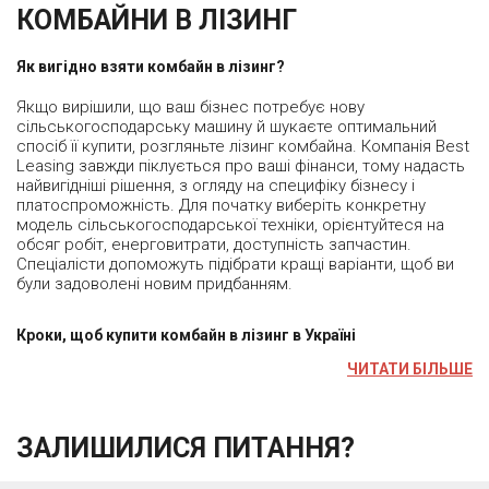
КОМБАЙНИ В ЛІЗИНГ
Як вигідно взяти комбайн в лізинг?
Якщо вирішили, що ваш бізнес потребує нову
сільськогосподарську машину й шукаєте оптимальний
спосіб її купити, розгляньте лізинг комбайна. Компанія Best
Leasing завжди піклується про ваші фінанси, тому надасть
найвигідніші рішення, з огляду на специфіку бізнесу і
платоспроможність. Для початку виберіть конкретну
модель сільськогосподарської техніки, орієнтуйтеся на
обсяг робіт, енерговитрати, доступність запчастин.
Спеціалісти допоможуть підібрати кращі варіанти, щоб ви
були задоволені новим придбанням.
Кроки, щоб купити комбайн в лізинг в Україні
ЧИТАТИ БІЛЬШЕ
ЗАЛИШИЛИСЯ ПИТАННЯ?