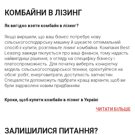
КОМБАЙНИ В ЛІЗИНГ
Як вигідно взяти комбайн в лізинг?
Якщо вирішили, що ваш бізнес потребує нову
сільськогосподарську машину й шукаєте оптимальний
спосіб її купити, розгляньте лізинг комбайна. Компанія Best
Leasing завжди піклується про ваші фінанси, тому надасть
найвигідніші рішення, з огляду на специфіку бізнесу і
платоспроможність. Для початку виберіть конкретну
модель сільськогосподарської техніки, орієнтуйтеся на
обсяг робіт, енерговитрати, доступність запчастин.
Спеціалісти допоможуть підібрати кращі варіанти, щоб ви
були задоволені новим придбанням.
Кроки, щоб купити комбайн в лізинг в Україні
ЧИТАТИ БІЛЬШЕ
ЗАЛИШИЛИСЯ ПИТАННЯ?