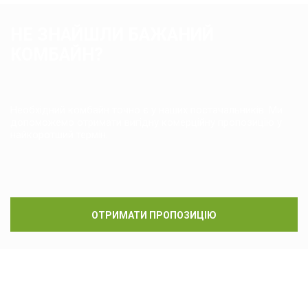
НЕ ЗНАЙШЛИ БАЖАНИЙ
КОМБАЙН?
Необхідний комбайн точно є у наших постачальників. Ми
допоможемо отримати вигідну комерційну пропозицію у
найкоротший термін.
ОТРИМАТИ ПРОПОЗИЦІЮ