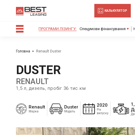
-->
Дозвольте сайту bestleasing.com.ua
Заборонити
Доз
Powered by SendPulse
відправляти вам сповіщення на
КАЛЬКУЛЯТОР
робочий стіл.
ПРОГРАМИ ЛІЗИНГУ:
Спецумови фінансування
Заборонити
Доз
Powered by SendPulse
Головна
Renault Duster
DUSTER
RENAULT
1,5 л, дизель, пробіг 36 тис.км
1
2020
Renault
Duster
Д
Рік
Марка
Модель
випуску
Дв