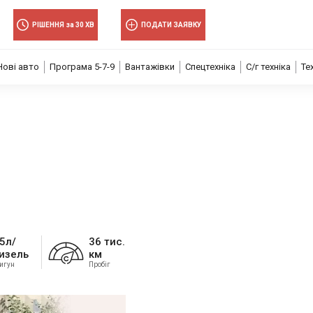
×
волити
РІШЕННЯ за 30 ХВ
ПОДАТИ ЗАЯВКУ
Нові авто
Програма 5-7-9
Вантажівки
Спецтехніка
С/г техніка
Те
волити
,5л/
36 тис.
изель
км
игун
Пробіг