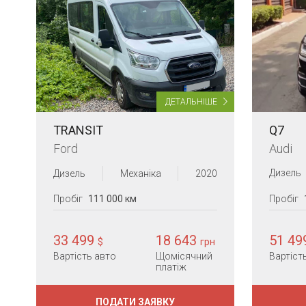
ДЕТАЛЬНІШЕ
Q7
TRANSIT
Audi
Ford
Дизель
Дизель
Механіка
2020
Пробіг
Пробіг
111 000 км
51 4
33 499
18 643
$
грн
Вартіст
Вартість авто
Щомісячний
платіж
ПОДАТИ ЗАЯВКУ