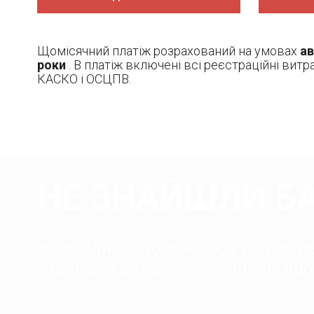
Щомісячний платіж розрахований на умовах
ав
роки
. В платіж включені всі реєстраційні витр
КАСКО і ОСЦПВ.
НЕ ЗНАЙШЛИ Б
Необхідне авто точно є у наших 
отримати вигідну комерційну про