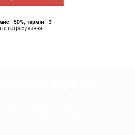
анс - 50%, термін - 3
ати і страхування
АЖАНЕ АВТО?
постачальників. Ми допоможемо
позицію у найкоротший термін.