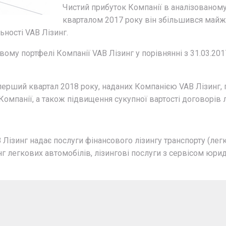
Чистий прибуток Компанії в аналізованому 
кварталом 2017 року він збільшився майже 
ності VAB Лізинг.
овому портфелі Компанії VAB Лізинг у порівнянні з 31.03.201
а перший квартал 2018 року, наданих Компанією VAB Лізинг,
 Компанії, а також підвищення сукупної вартості договорів л
 Лізинг надає послуги фінансового лізингу транспорту (легк
инг легкових автомобілів, лізингові послуги з сервісом юр