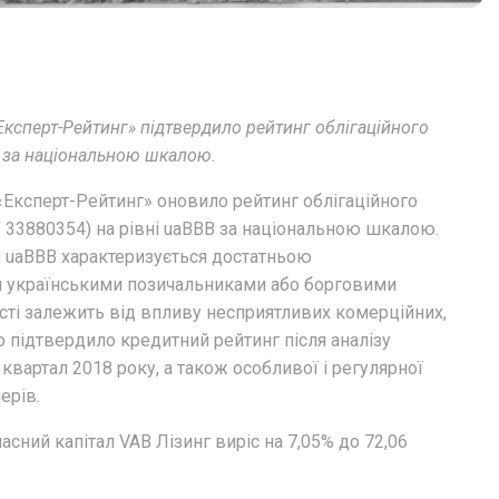
Експерт-Рейтинг» підтвердило рейтинг облігаційного
B за національною шкалою.
«Експерт-Рейтинг» оновило рейтинг облігаційного
 33880354) на рівні uaBBB за національною шкалою.
 uaBBB характеризується достатньою
 українськими позичальниками або борговими
ті залежить від впливу несприятливих комерційних,
о підтвердило кредитний рейтинг після аналізу
 квартал 2018 року, а також особливої і регулярної
ерів.
власний капітал VAB Лізинг виріс на 7,05% до 72,06