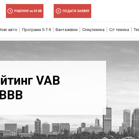
РІШЕННЯ за 30 ХВ
ПОДАТИ ЗАЯВКУ
Нові авто
Програма 5-7-9
Вантажівки
Спецтехніка
С/г техніка
Те
йтинг VAB
aBBB