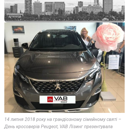
14 липня 2018 року на грандіозному сімейному святі –
День кросоверів Peugeot, VAB Лізинг презентувала