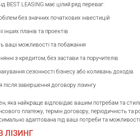
від BEST LEASING має цілий ряд переваг:
білем без значних початкових інвестицій
ї інших планів та проектів
ть ваші можливості та побажання
янні з кредитом, без застави та поручителів
ахування сезонності бізнесу або коливань доходів
я після завершення договору лізингу
ен, яка найкраще відповідає вашим потребам та сти
нсового платежу, термін договору, періодичність та 
симально адаптована під ваші потреби та можливості
 ЛІЗИНГ