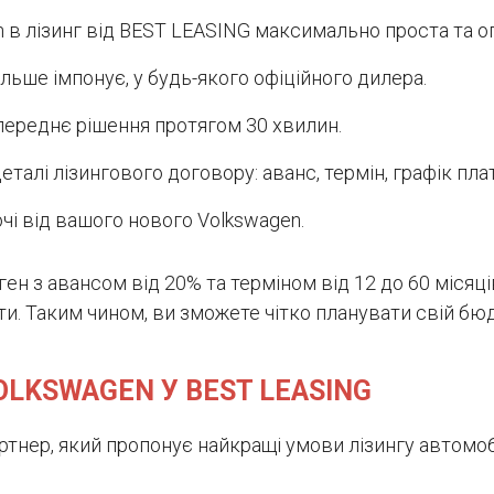
в лізинг від BEST LEASING максимально проста та о
льше імпонує, у будь-якого офіційного дилера.
опереднє рішення протягом 30 хвилин.
алі лізингового договору: аванс, термін, графік пла
чі від вашого нового Volkswagen.
ен з авансом від 20% та терміном від 12 до 60 міся
рати. Таким чином, ви зможете чітко планувати свій 
OLKSWAGEN У BEST LEASING
ртнер, який пропонує найкращі умови лізингу автомоб