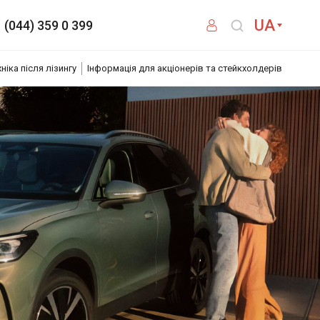
UA
(044) 359 0 399
хніка після лізингу
Інформація для акціонерів та стейкхолдерів