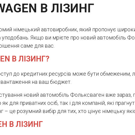
WAGEN В ЛІЗИНГ
домий німецький автовиробник, який пропонує широки
а уподобань. Якщо ви мрієте про новий автомобіль Фо
 рішення саме для вас.
EN В ЛІЗИНГ?
 доступ до кредитних ресурсів може бути обмеженим,
авантаження на ваш бюджет.
стування новий автомобіль Фольксваген вже зараз, 
як для приватних осіб, так і для компаній, які прагну
 – це розумний вибір для тих, хто цінує німецьку якіс
Н В ЛІЗИНГ