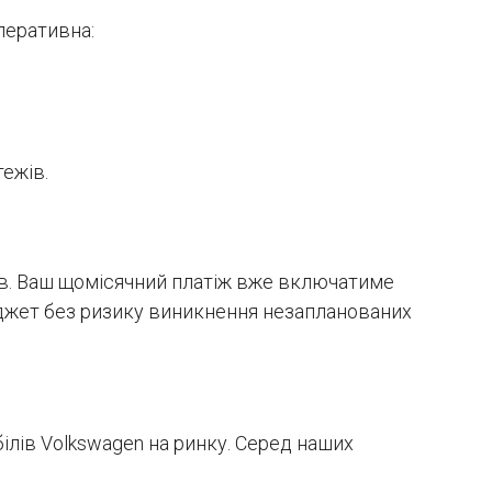
перативна:
тежів.
ців. Ваш щомісячний платіж вже включатиме
бюджет без ризику виникнення незапланованих
ілів Volkswagen на ринку. Серед наших