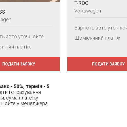
T-ROC
Volkswagen
SS
wagen
Вартість авто уточню
сть авто уточнюйте
Щомісячний платіж
ячний платіж
ПОДАТИ ЗАЯВКУ
ПОДАТИ ЗАЯВКУ
анс - 50%, термін - 5
рати і страхування
ля, сума платежу
очнюйте у менеджера.