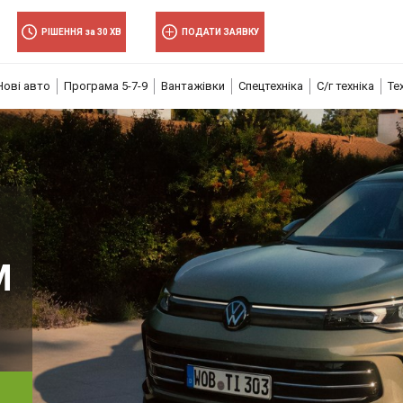
×
×
РІШЕННЯ за 30 ХВ
ПОДАТИ ЗАЯВКУ
Нові авто
Програма 5-7-9
Вантажівки
Спецтехніка
С/г техніка
Те
волити
волити
М