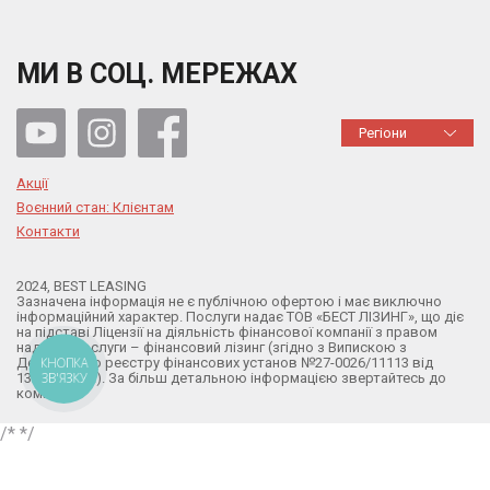
МИ В СОЦ. МЕРЕЖАХ
Регіони
Акції
Воєнний стан: Клієнтам
Контакти
2024, BEST LEASING
Зазначена інформація не є публічною офертою і має виключно
інформаційний характер. Послуги надає ТОВ «БЕСТ ЛІЗИНГ», що діє
на підставі Ліцензії на діяльність фінансової компанії з правом
надання послуги – фінансовий лізинг (згідно з Випискою з
Державного реєстру фінансових установ №27-0026/11113 від
КНОПКА
ЗВ'ЯЗКУ
13.02.2024р.). За більш детальною інформацією звертайтесь до
компанії.
/*
*/