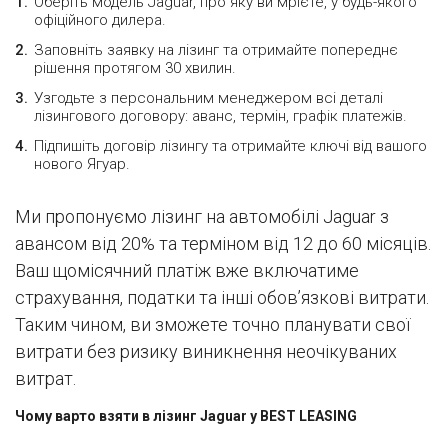
Оберіть модель Jaguar, про яку ви мрієте, у будь-якого
офіційного дилера.
Заповніть заявку на лізинг та отримайте попереднє
рішення протягом 30 хвилин.
Узгодьте з персональним менеджером всі деталі
лізингового договору: аванс, термін, графік платежів.
Підпишіть договір лізингу та отримайте ключі від вашого
нового Ягуар.
Ми пропонуємо лізинг на автомобілі Jaguar з
авансом від 20% та терміном від 12 до 60 місяців.
Ваш щомісячний платіж вже включатиме
страхування, податки та інші обов’язкові витрати.
Таким чином, ви зможете точно планувати свої
витрати без ризику виникнення неочікуваних
витрат.
Чому варто взяти в лізинг Jaguar у BEST LEASING