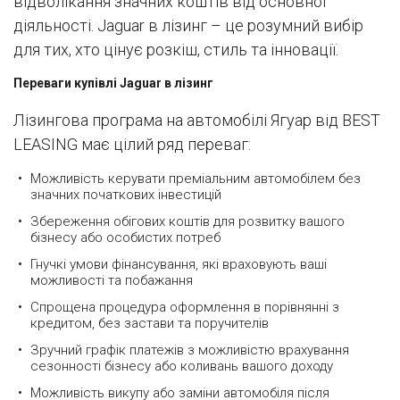
відволікання значних коштів від основної
діяльності. Jaguar в лізинг – це розумний вибір
для тих, хто цінує розкіш, стиль та інновації.
Переваги купівлі Jaguar в лізинг
Лізингова програма на автомобілі Ягуар від BEST
LEASING має цілий ряд переваг:
Можливість керувати преміальним автомобілем без
значних початкових інвестицій
Збереження обігових коштів для розвитку вашого
бізнесу або особистих потреб
Гнучкі умови фінансування, які враховують ваші
можливості та побажання
Спрощена процедура оформлення в порівнянні з
кредитом, без застави та поручителів
Зручний графік платежів з можливістю врахування
сезонності бізнесу або коливань вашого доходу
Можливість викупу або заміни автомобіля після