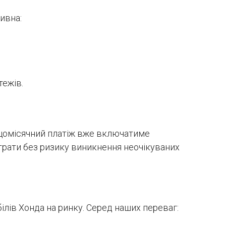
ивна:
тежів.
ш щомісячний платіж вже включатиме
итрати без ризику виникнення неочікуваних
ілів Хонда на ринку. Серед наших переваг: