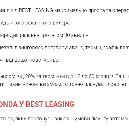
инг від BEST LEASING максимально проста та операт
будь-якого офіційного дилера.
опереднє рішення протягом 30 хвилин.
алі лізингового договору: аванс, термін, графік пла
і від вашої нової Хонда.
вансом від 20% та терміном від 12 до 60 місяців. Ва
ати. Таким чином, ви зможете точно планувати свої в
ONDA У BEST LEASING
ртнер, який пропонує найкращі умови лізингу автомоб