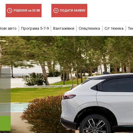
РІШЕННЯ за 30 ХВ
ПОДАТИ ЗАЯВКУ
Нові авто
Програма 5-7-9
Вантажівки
Спецтехніка
С/г техніка
Те