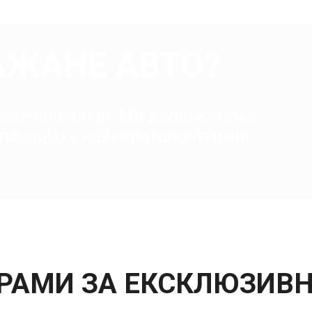
АЖАНЕ АВТО?
постачальників. Ми допоможемо
позицію у найкоротший термін.
ГРАМИ ЗА ЕКСКЛЮЗИ