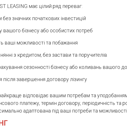
EST LEASING має цілий ряд переваг:
без значних початкових інвестицій
у вашого бізнесу або особистих потреб
ть ваші можливості та побажання
янні з кредитом, без застави та поручителів
рахування сезонності бізнесу або коливань вашого д
я після завершення договору лізингу
а найкраще відповідає вашим потребам та уподобанн
нсового платежу, термін договору, періодичність та 
симально адаптована під ваші потреби та можливості
НГ