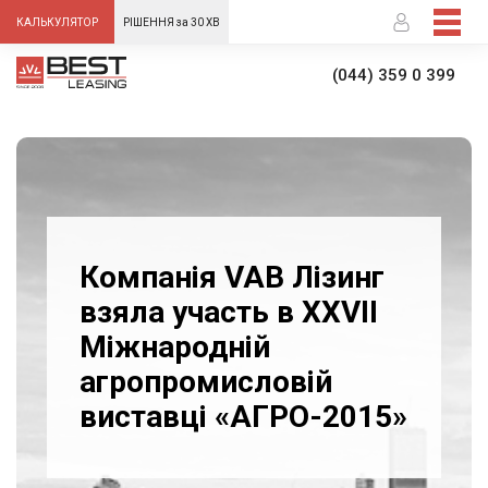
-->
КАЛЬКУЛЯТОР
РІШЕННЯ за 30 ХВ
(044) 359 0 399
Компанія VAB Лізинг
взяла участь в XXVII
Міжнародній
агропромисловій
виставці «АГРО-2015»