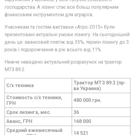
господарства. А лізинг стає все більш популярним
фінансовим інструментом для аграріїв.
Учасникам та гостям виставки «Агро-2015» були
презентовані актуальні умови лізингу. На сьогоднішній
день це: авансовий платіж від 35%, термін лізингу до 3
років і подорожчання в рік всього від 11%.
Нижче наведено актуальний розрахунок на трактор
МТЗ 89.2:
Трактор МТЗ 89.2 (пр-
С/х техника
ва Украина)
Стоимость с/х техники,
480 000 грн.
ГРН
Срок лизинга, мес.
36
Аванс, ГРН
168 000
Средний ежемесячный
14 521