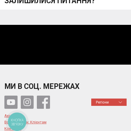
ЗАЛИШИЛИСЯ ПИТАННЯ?
МИ В СОЦ. МЕРЕЖАХ
Регіони
Акції
Воєнний стан: Клієнтам
КНОПКА
ЗВ'ЯЗКУ
Контакти