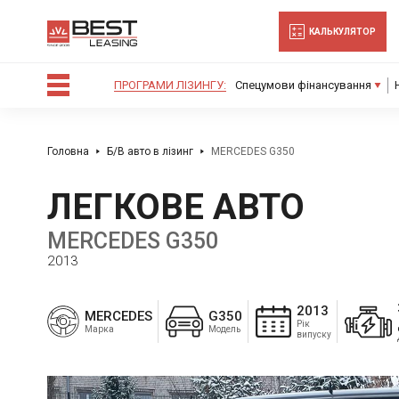
-->
КАЛЬКУЛЯТОР
ПРОГРАМИ ЛІЗИНГУ:
Спецумови фінансування
Головна
Б/В авто в лізинг
MERCEDES G350
ЛЕГКОВЕ АВТО
MERCEDES G350
2013
2013
MERCEDES
G350
Рік
Марка
Модель
випуску