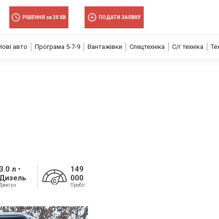
РІШЕННЯ за 30 ХВ
ПОДАТИ ЗАЯВКУ
Нові авто
Програма 5-7-9
Вантажівки
Спецтехніка
С/г техніка
Те
3.0 л •
149
Дизель
000
Двигун
Пробіг