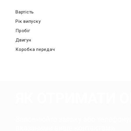
Вартість
Рік випуску
Пробіг
Двигун
Коробка передач
ЯК ОТРИМАТИ 
Заповнюйте заявку або телефону
вказаними вище контактами