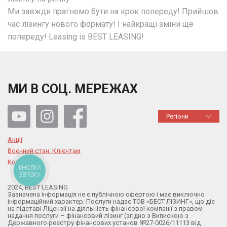
Ми завжди прагнемо бути на крок попереду! Прийшов
час лізингу нового формату! І найкращі зміни ще
попереду! Leasing is BEST LEASING!
МИ В СОЦ. МЕРЕЖАХ
Регіони
Акції
Воєнний стан: Клієнтам
Контакти
КНОПКА
ЗВ'ЯЗКУ
2024, BEST LEASING
Зазначена інформація не є публічною офертою і має виключно
інформаційний характер. Послуги надає ТОВ «БЕСТ ЛІЗИНГ», що діє
на підставі Ліцензії на діяльність фінансової компанії з правом
надання послуги – фінансовий лізинг (згідно з Випискою з
Державного реєстру фінансових установ №27-0026/11113 від