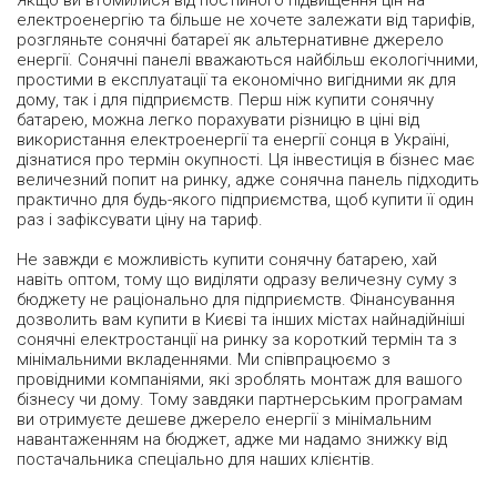
Якщо ви втомилися від постійного підвищення цін на
електроенергію та більше не хочете залежати від тарифів,
розгляньте сонячні батареї як альтернативне джерело
енергії. Сонячні панелі вважаються найбільш екологічними,
простими в експлуатації та економічно вигідними як для
дому, так і для підприємств. Перш ніж купити сонячну
батарею, можна легко порахувати різницю в ціні від
використання електроенергії та енергії сонця в Україні,
дізнатися про термін окупності. Ця інвестиція в бізнес має
величезний попит на ринку, адже сонячна панель підходить
практично для будь-якого підприємства, щоб купити її один
раз і зафіксувати ціну на тариф.
Не завжди є можливість купити сонячну батарею, хай
навіть оптом, тому що виділяти одразу величезну суму з
бюджету не раціонально для підприємств. Фінансування
дозволить вам купити в Києві та інших містах найнадійніші
сонячні електростанції на ринку за короткий термін та з
мінімальними вкладеннями. Ми співпрацюємо з
провідними компаніями, які зроблять монтаж для вашого
бізнесу чи дому. Тому завдяки партнерським програмам
ви отримуєте дешеве джерело енергії з мінімальним
навантаженням на бюджет, адже ми надамо знижку від
постачальника спеціально для наших клієнтів.