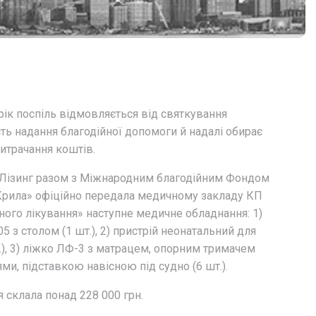
рік поспіль відмовляється від святкування
ть надання благодійної допомоги й надалі обирає
итрачання коштів.
AB Лізинг разом з Міжнародним благодійним Фондом
Крила» офіційно передала медичному закладу КП
ного лікування» наступне медичне обладнання: 1)
 з столом (1 шт.), 2) пристрій неонатальний для
.), 3) ліжко ЛФ-3 з матрацем, опорним тримачем
и, підставкою навісною під судно (6 шт.).
 склала понад 228 000 грн.