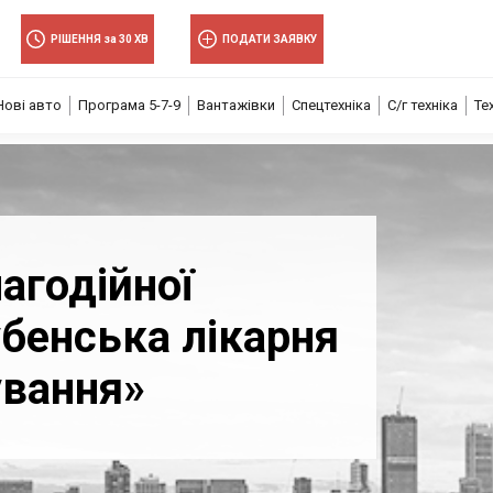
РІШЕННЯ за 30 ХВ
ПОДАТИ ЗАЯВКУ
Нові авто
Програма 5-7-9
Вантажівки
Спецтехніка
С/г техніка
Те
агодійної
бенська лікарня
ування»