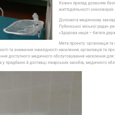
Кожен прилад дозволяє безп
життєдіяльності онкохворих п
Допомога медичному закладу
Лубенської міської ради» ре
«Здорова нація – багата держ
Мета проекту: організація та
сті та зниження інвалідності населення; організація та 
чення доступного медичного обслуговування населення для 
 у придбанні й доставці лікарських засобів, медичного обл