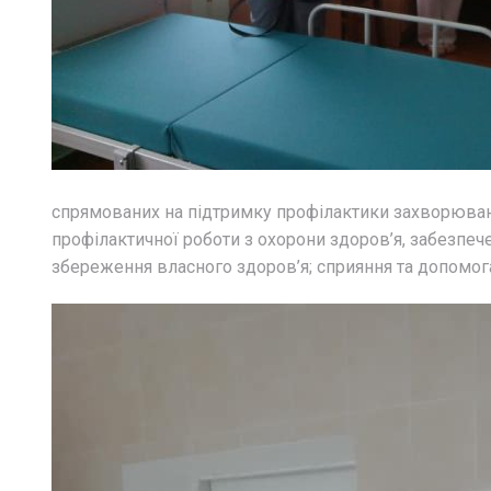
спрямованих на підтримку профілактики захворювано
профілактичної роботи з охорони здоров’я, забезпе
збереження власного здоров’я; сприяння та допомога