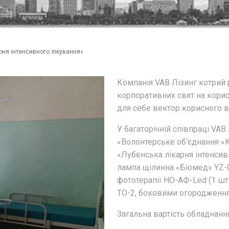
ня інтенсивного лікування»
Компанія VAB Лізинг котрий 
корпоративних свят на корис
для себе вектор корисного в
У багаторічній співпраці V
«Волонтерське об’єднання «
«Лубенська лікарня інтенсив
лампа щілинна «Біомед» YZ-05
фототерапії НО-АФ-Led (1 шт
ТО-2, боковими огородженням
Загальна вартість обладнання