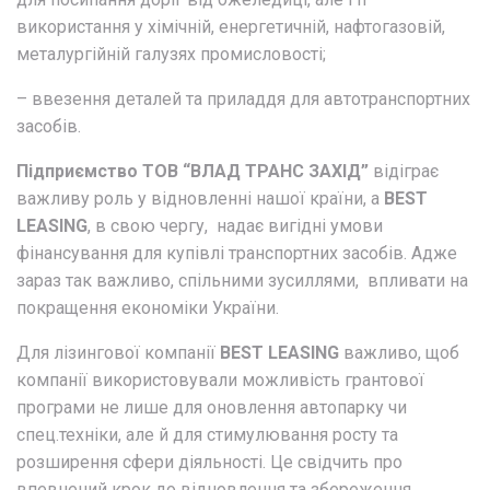
використання у хімічній, енергетичній, нафтогазовій,
металургійній галузях промисловості;
– ввезення деталей та приладдя для автотранспортних
засобів.
Підприємство ТОВ “ВЛАД ТРАНС ЗАХІД”
відіграє
важливу роль у відновленні нашої країни, а
BEST
LEASING
, в свою чергу, надає вигідні умови
фінансування для купівлі транспортних засобів. Адже
зараз так важливо, спільними зусиллями, впливати на
покращення економіки України.
Для лізингової компанії
BEST LEASING
важливо, щоб
компанії використовували можливість грантової
програми не лише для оновлення автопарку чи
спец.техніки, але й для стимулювання росту та
розширення сфери діяльності. Це свідчить про
впевнений крок до відновлення та збереження