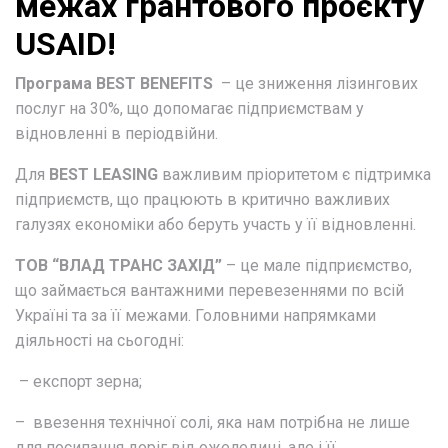
межах грантового проєкту
USAID!
Програма BEST BENEFITS
– це зниження лізингових
послуг на 30%, що допомагає підприємствам у
відновленні в періодвійни.
Для
BEST LEASING
важливим пріоритетом є підтримка
підприємств, що працюють в критично важливих
галузях економіки або беруть участь у її відновленні.
ТОВ “ВЛАД ТРАНС ЗАХІД”
– це мале підприємство,
що займається вантажними перевезеннями по всій
Україні та за її межами. Головними напрямками
діяльності на сьогодні:
– експорт зерна;
– ввезення технічної солі, яка нам потрібна не лише
для посипання доріг від ожеледиці, але і її