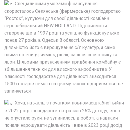
Спеціальними умовами фінансування
скористалось Селянське (фермерське) господарство
“Росток”, купуючи для своєї діяльності комбайн
зернозбиральний NEW HOLLAND. Підприємство
створене ще в 1997 році та успішно функціонує вже
понад 27 років в Одеській області. Основною
діяльністю його є вирощування с/г культур, а саме
озима пшениця, ячмінь, ріпак, насіння соняшнику та
льон. Цільовим призначенням придбання комбайну є
збільшення техніки для власного виробництва. У
власності господарства для діяльності знаходиться
1500 гектарів землі і на цьому також підприємтсво не
запиняється.
Хоча, на жаль, з початком повномасштабної війни
в 2022 році господарство втратило 26% доходу, воно
не опустило руки, не зупинилось в роботі, а навпаки
почали нарощувати діяльність і вже в 2023 році дохід