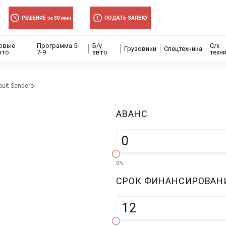
РЕШЕНИЕ за 30 мин
ПОДАТЬ ЗАЯВКУ
овые
Программа 5-
Б/у
С/х
Грузовики
Спецтехника
вто
7-9
авто
техн
ult Sandero
АВАНC
0%
СРОК ФИНАНСИРОВАН