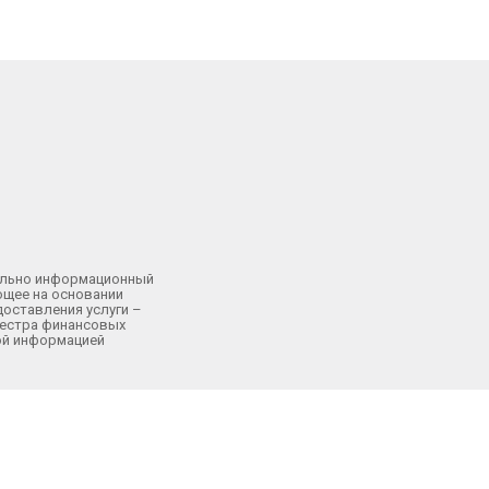
тельно информационный
ющее на основании
доставления услуги –
еестра финансовых
ной информацией