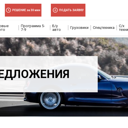
РЕШЕНИЕ за 30 мин
ПОДАТЬ ЗАЯВКУ
овые
Программа 5-
Б/у
С/х
Грузовики
Спецтехника
вто
7-9
авто
техн
ЕДЛОЖЕНИЯ