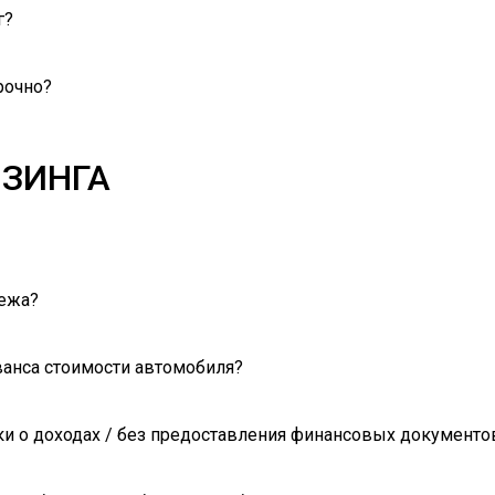
г?
рочно?
ИЗИНГА
тежа?
ванса стоимости автомобиля?
и о доходах / без предоставления финансовых документо