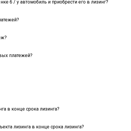
ке б / у автомобиль и приобрести его в лизинг?
латежей?
еж?
овых платежей?
нга в конце срока лизинга?
ъекта лизинга в конце срока лизинга?