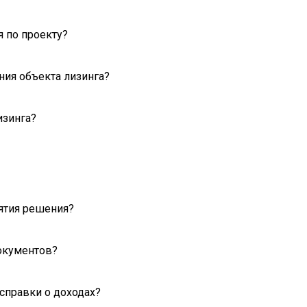
 по проекту?
ния объекта лизинга?
изинга?
ятия решения?
окументов?
справки о доходах?