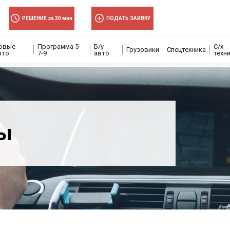
РЕШЕНИЕ за 30 мин
ПОДАТЬ ЗАЯВКУ
овые
Программа 5-
Б/у
С/х
Грузовики
Спецтехника
вто
7-9
авто
техн
ты