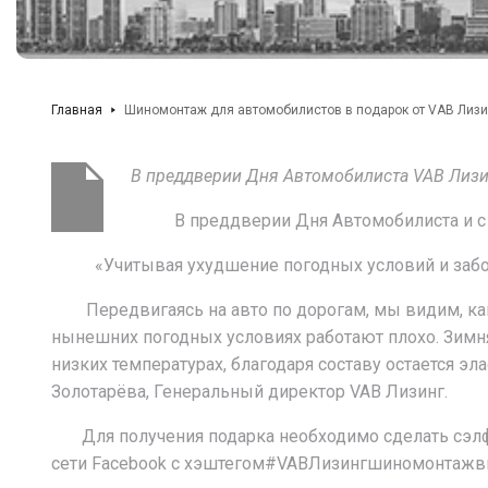
Главная
Шиномонтаж для автомобилистов в подарок от VAB Лизи
В преддверии Дня Автомобилиста
VAB
Лизи
В преддверии Дня Автомобилиста и с нас
«Учитывая ухудшение погодных условий и заботяс
Передвигаясь на авто по дорогам, мы видим, как 
нынешних погодных условиях работают плохо. Зимня
низких температурах, благодаря составу остается э
Золотарёва, Генеральный директор VAB Лизинг.
Для получения подарка необходимо сделать сэлфи 
сети Facebook с хэштегом#VABЛизингшиномонтажвпода