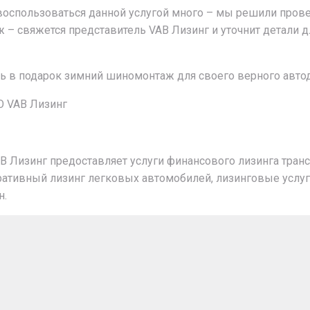
х воспользоваться данной услугой много – мы решили про
ж – свяжется представитель VAB Лизинг и уточнит детали 
в подарок зимний шиномонтаж для своего верного автод
ТО VAB Лизинг
AB Лизинг предоставляет услуги финансового лизинга тран
перативный лизинг легковых автомобилей, лизинговые усл
н.