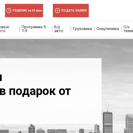
РЕШЕНИЕ за 30 мин
ПОДАТЬ ЗАЯВКУ
овые
Программа 5-
Б/у
С/х
Грузовики
Спецтехника
вто
7-9
авто
техн
я
в подарок от