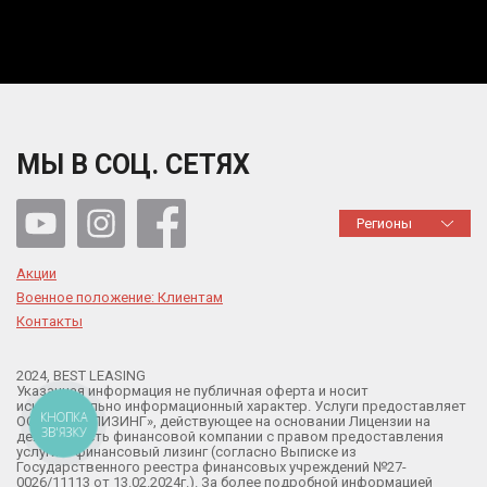
МЫ В СОЦ. СЕТЯХ
Регионы
Акции
Военное положение: Клиентам
Контакты
2024, BEST LEASING
Указанная информация не публичная оферта и носит
исключительно информационный характер. Услуги предоставляет
КНОПКА
ООО «БЕСТ ЛИЗИНГ», действующее на основании Лицензии на
ЗВ'ЯЗКУ
деятельность финансовой компании с правом предоставления
услуги – финансовый лизинг (согласно Выписке из
Государственного реестра финансовых учреждений №27-
0026/11113 от 13.02.2024г.). За более подробной информацией