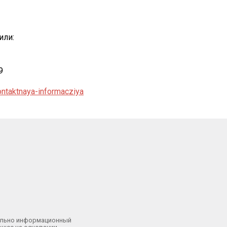
 или:
9
ontaktnaya-informacziya
тельно информационный