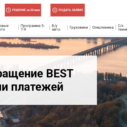
РЕШЕНИЕ за 30 мин
ПОДАТЬ ЗАЯВКУ
овые
Программа 5-
Б/у
С/х
Грузовики
Спецтехника
вто
7-9
авто
техн
ращение BEST
ии платежей