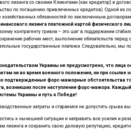
вого лизинга со своими Клиентами (как кредитор) и дого
льство по погашению привлеченных кредитов). Одной из с
 хозяйственных обязанностей по заключенным договорам
инансового лизинга платежной картой физического ли
воему контрагенту гривна – это шаг в поддержании стабил
охранение рабочих мест, выполнение обязательств перед 
зательные государственные платежи. Следовательно, мы 
нодательством Украины не предусмотрено, что лица о
актам ни во время военного положения, ни при ссылке
о подтвержденные форс-мажорные обстоятельства то
тв, возникших после наступления форс-мажора. Кажды
истемы Украины и путь к Победе!
водственные затраты и стараемся не допустить срыва вы
естись к нынешней ситуации и направить все усилия и ре
ам лизинга и сохранить свою деловую репутацию, кредит