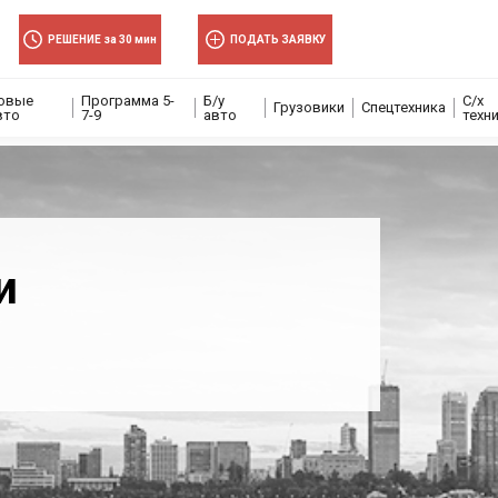
РЕШЕНИЕ за 30 мин
ПОДАТЬ ЗАЯВКУ
овые
Программа 5-
Б/у
С/х
Грузовики
Спецтехника
вто
7-9
авто
техн
и