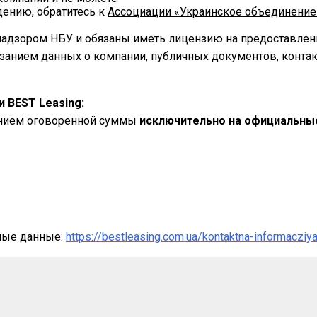
ению, обратитесь к
Ассоциации «Украинское объединение
надзором НБУ и обязаны иметь лицензию на предоставлени
занием данных о компании, публичных документов, конта
и BEST Leasing:
занием оговоренной суммы
исключительно на официальны
ные данные:
https://bestleasing.com.ua/kontaktna-informacziy